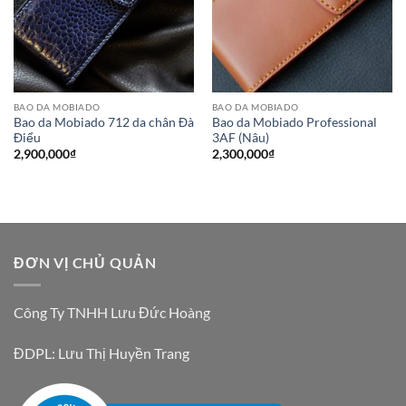
BAO DA MOBIADO
BAO DA MOBIADO
Bao da Mobiado 712 da chân Đà
Bao da Mobiado Professional
Điểu
3AF (Nâu)
2,900,000
₫
2,300,000
₫
ĐƠN VỊ CHỦ QUẢN
Công Ty TNHH Lưu Đức Hoàng
ĐDPL: Lưu Thị Huyền Trang