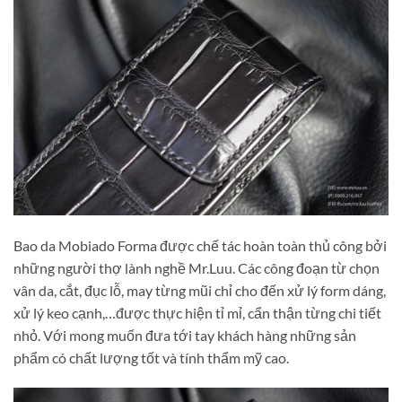
Bao da Mobiado Forma được chế tác hoàn toàn thủ công bởi
những người thợ lành nghề Mr.Luu. Các công đoạn từ chọn
vân da, cắt, đục lỗ, may từng mũi chỉ cho đến xử lý form dáng,
xử lý keo cạnh,…được thực hiện tỉ mỉ, cẩn thận từng chi tiết
nhỏ. Với mong muốn đưa tới tay khách hàng những sản
phẩm có chất lượng tốt và tính thẩm mỹ cao.