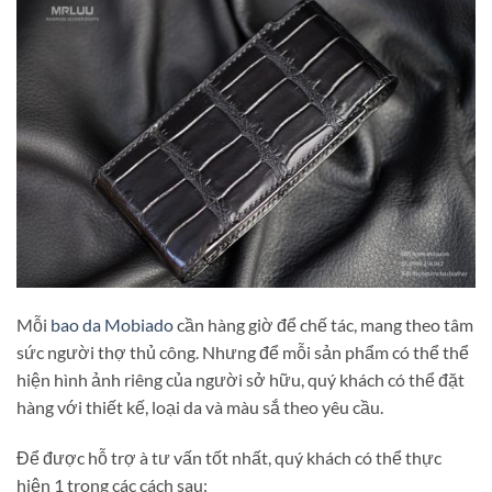
Mỗi
bao da Mobiado
cần hàng giờ để chế tác, mang theo tâm
sức người thợ thủ công. Nhưng để mỗi sản phẩm có thể thể
hiện hình ảnh riêng của người sở hữu, quý khách có thể đặt
hàng với thiết kế, loại da và màu sắ theo yêu cầu.
Để được hỗ trợ à tư vấn tốt nhất, quý khách có thể thực
hiện 1 trong các cách sau: