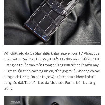
Với chất liệu da Cá Sấu nhập khẩu nguyên con từ Pháp, qua
quá trình chọn lựa cẩn trọng trước khi đưa vào chế tác. Chất
lượng da thuộc vào một trong những loại tốt nhất hiện nay,
được thuộc theo cách tự nhiên, sử dụng muối khoáng và các
dung dịch từ nguồn gốc thực vật, tốt cho sức khoẻ khi sử
dụng lâu dài. Tạo bên bao da Mobiado Forma bền bỉ, sang
trọng.