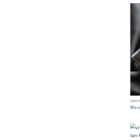
SẢN 
Bìa 