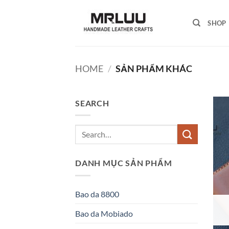
Skip
to
SHOP
content
HOME
/
SẢN PHẨM KHÁC
SEARCH
Search
for:
DANH MỤC SẢN PHẨM
Bao da 8800
Bao da Mobiado