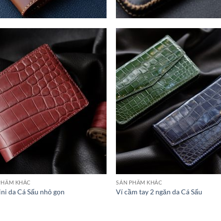
PHẨM KHÁC
SẢN PHẨM KHÁC
ini da Cá Sấu nhỏ gọn
Ví cầm tay 2 ngăn da Cá Sấu