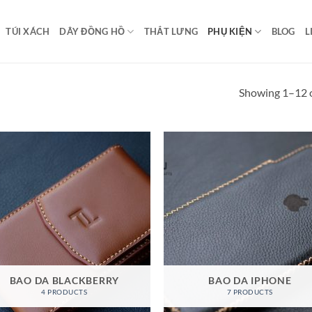
TÚI XÁCH
DÂY ĐỒNG HỒ
THẮT LƯNG
PHỤ KIỆN
BLOG
L
Showing 1–12 o
BAO DA BLACKBERRY
BAO DA IPHONE
4 PRODUCTS
7 PRODUCTS