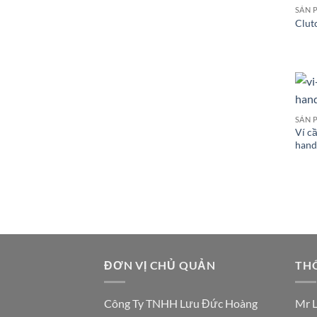
SẢN 
Clut
SẢN 
Ví c
han
ĐƠN VỊ CHỦ QUẢN
THÔ
Công Ty TNHH Lưu Đức Hoàng
Mr 