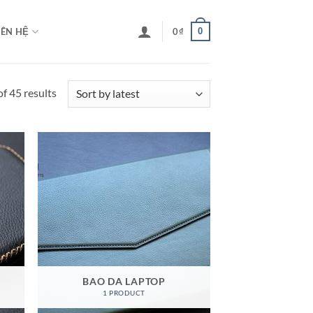
0
IÊN HỆ
0
₫
Sorted
f 45 results
by
latest
BAO DA LAPTOP
1 PRODUCT