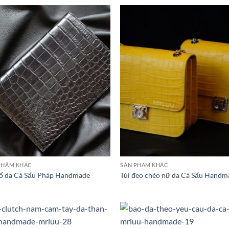
PHẨM KHÁC
SẢN PHẨM KHÁC
sổ da Cá Sấu Pháp Handmade
Túi đeo chéo nữ da Cá Sấu Handm