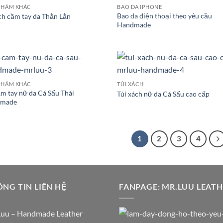
PHẨM KHÁC
BAO DA IPHONE
Bao da điện thoại theo yêu cầu
ch cầm tay da Thằn Lằn
Handmade
PHẨM KHÁC
TÚI XÁCH
ầm tay nữ da Cá Sấu Thái
Túi xách nữ da Cá Sấu cao cấp
dmade
1
2
3
4
NG TIN LIÊN HỆ
FANPAGE: MR.LUU LEAT
Luu – Handmade Leather