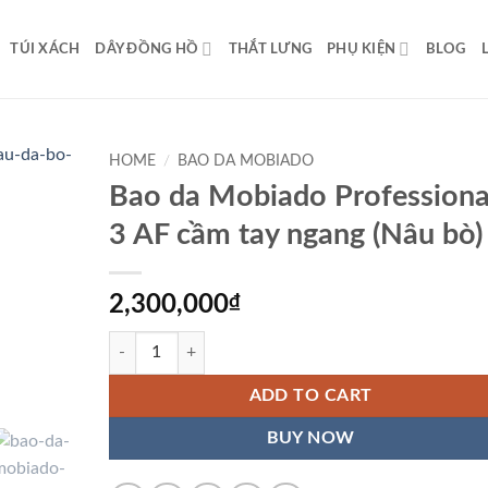
TÚI XÁCH
DÂY ĐỒNG HỒ
THẮT LƯNG
PHỤ KIỆN
BLOG
HOME
/
BAO DA MOBIADO
Bao da Mobiado Professiona
3 AF cầm tay ngang (Nâu bò)
2,300,000
₫
Bao da Mobiado Professional 3 AF cầm tay ngang (Nâu b
ADD TO CART
BUY NOW