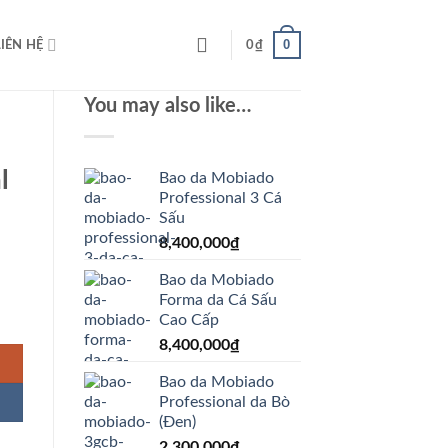
0
LIÊN HỆ
0
₫
You may also like…
l
Bao da Mobiado
Professional 3 Cá
Sấu
8,400,000
₫
Bao da Mobiado
Forma da Cá Sấu
ò) quantity
Cao Cấp
8,400,000
₫
Bao da Mobiado
Professional da Bò
(Đen)
2,300,000
₫