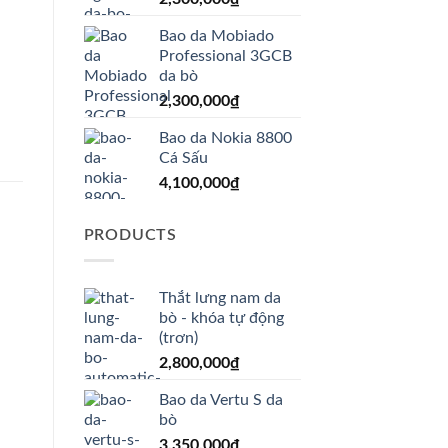
Bao da Mobiado
Professional 3GCB
da bò
2,300,000
₫
Bao da Nokia 8800
Cá Sấu
4,100,000
₫
PRODUCTS
Thắt lưng nam da
bò - khóa tự động
(trơn)
2,800,000
₫
Bao da Vertu S da
bò
3,350,000
₫