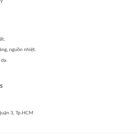
ây
ất.
áng, nguồn nhiệt.
 da.
s
 Quận 3, Tp.HCM