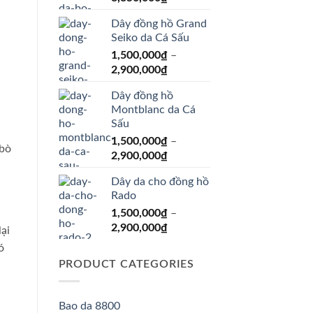
Dây đồng hồ Grand
Seiko da Cá Sấu
1,500,000
₫
–
Price
2,900,000
₫
range:
Dây đồng hồ
1,500,000₫
Montblanc da Cá
through
Sấu
2,900,000₫
1,500,000
₫
–
 bò
Price
2,900,000
₫
range:
Dây da cho đồng hồ
1,500,000₫
Rado
through
1,500,000
₫
–
2,900,000₫
Price
2,900,000
₫
ại
range:
ó
1,500,000₫
PRODUCT CATEGORIES
through
2,900,000₫
Bao da 8800