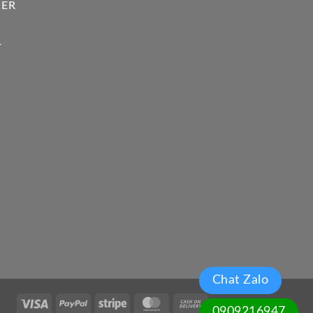
HER
Chat Zalo
Visa
PayPal
Stripe
MasterCard
Cash
0909216947