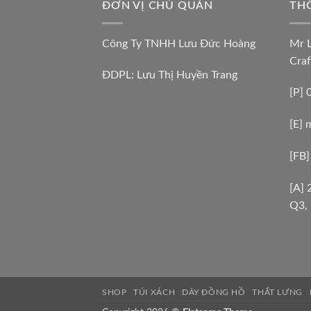
ĐƠN VỊ CHỦ QUẢN
THÔ
Công Ty TNHH Lưu Đức Hoàng
Mr 
Craf
ĐDPL: Lưu Thị Huyền Trang
[P]
[E]
[FB]
[A] 
Q3,
SHOP
TÚI XÁCH
DÂY ĐỒNG HỒ
THẮT LƯNG