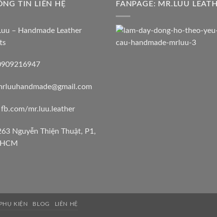
NG TIN LIÊN HỆ
FANPAGE: MR.LUU LEAT
Luu – Handmade Leather
ts
 0909216947
 mrluuhandmade@gmail.com
 fb.com/mr.luu.leather
263 Nguyễn Thiện Thuật, P1,
 HCM
PHỤ KIỆN
BLOG
LIÊN HỆ